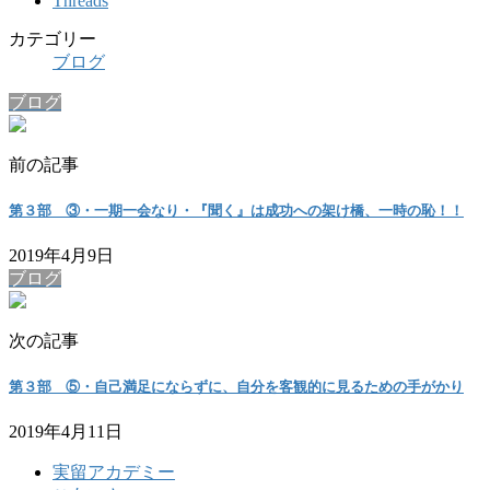
Threads
カテゴリー
ブログ
ブログ
前の記事
第３部 ③・一期一会なり・『聞く』は成功への架け橋、一時の恥！！
2019年4月9日
ブログ
次の記事
第３部 ⑤・自己満足にならずに、自分を客観的に見るための手がかり
2019年4月11日
実留アカデミー