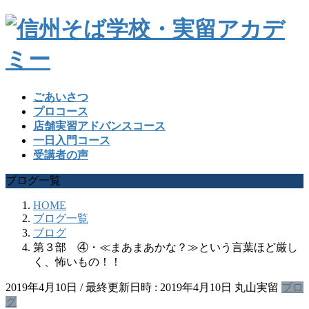
ごあいさつ
プロコース
店舗実習アドバンスコース
一日入門コース
受講者の声
ブログ一覧
HOME
ブログ一覧
ブログ
第３部 ④・≪まあまあかな？≫という言葉ほど厳し
く、怖いもの！！
2019年4月10日
/ 最終更新日時 :
2019年4月10日
丸山実留
ブロ
グ