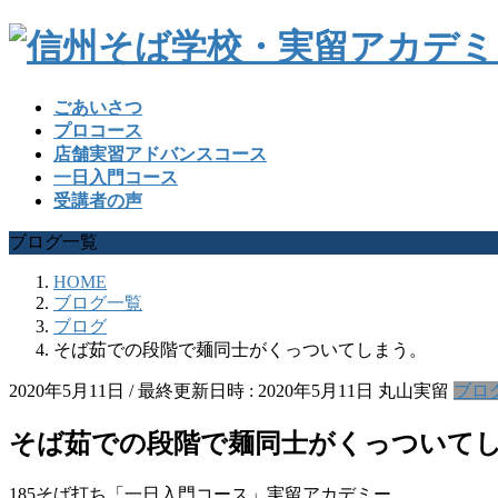
ごあいさつ
プロコース
店舗実習アドバンスコース
一日入門コース
受講者の声
ブログ一覧
HOME
ブログ一覧
ブログ
そば茹での段階で麺同士がくっついてしまう。
2020年5月11日
/ 最終更新日時 :
2020年5月11日
丸山実留
ブロ
そば茹での段階で麺同士がくっついて
185そば打ち「一日入門コース」実留アカデミー