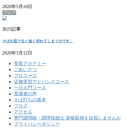
2020年5月10日
ブログ
次の記事
そばを茹でると短く切れてしまうのです。
2020年5月12日
実留アカデミー
ごあいさつ
プロコース
店舗実習アドバンスコース
一日入門コース
受講者の声
そば打ちの基本
ブログ
アクセス
専門調理師・調理技能士 資格取得を目指しませんか
プライバシーポリシー