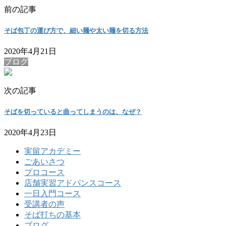
前の記事
そば包丁の運び方で、細い麺や太い麺を切る方法
2020年4月21日
ブログ
次の記事
そばを切っていると曲ってしまうのは、なぜ？
2020年4月23日
実留アカデミー
ごあいさつ
プロコース
店舗実習アドバンスコース
一日入門コース
受講者の声
そば打ちの基本
ブログ