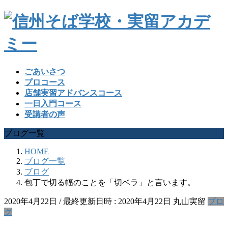
ごあいさつ
プロコース
店舗実習アドバンスコース
一日入門コース
受講者の声
ブログ一覧
HOME
ブログ一覧
ブログ
包丁で切る幅のことを「切ベラ」と言います。
2020年4月22日
/ 最終更新日時 :
2020年4月22日
丸山実留
ブロ
グ