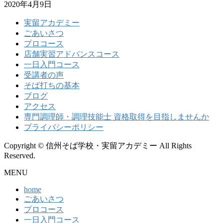
2020年4月9日
実留アカデミー
ごあいさつ
プロコース
店舗実習アドバンスコース
一日入門コース
受講者の声
そば打ちの基本
ブログ
アクセス
専門調理師・調理技能士 資格取得を目指しませんか
プライバシーポリシー
Copyright © 信州そば学校・実留アカデミー All Rights
Reserved.
MENU
home
ごあいさつ
プロコース
一日入門コース