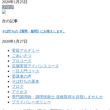
2020年1月25日
ブログ
次の記事
そば打ちの【質問・疑問】にお答えします。
2020年1月27日
実留アカデミー
ごあいさつ
プロコース
店舗実習アドバンスコース
一日入門コース
受講者の声
そば打ちの基本
ブログ
アクセス
専門調理師・調理技能士 資格取得を目指しませんか
プライバシーポリシー