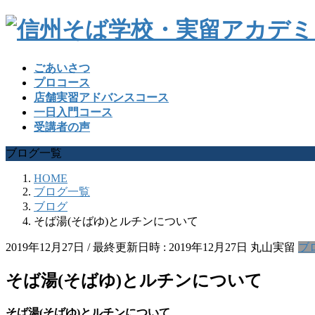
ごあいさつ
プロコース
店舗実習アドバンスコース
一日入門コース
受講者の声
ブログ一覧
HOME
ブログ一覧
ブログ
そば湯(そばゆ)とルチンについて
2019年12月27日
/ 最終更新日時 :
2019年12月27日
丸山実留
ブ
そば湯(そばゆ)とルチンについて
そば湯
(
そばゆ
)
とルチンについて