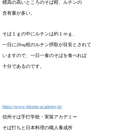
標高の高いところのそば程、ルチンの
含有量が多い。
そば１ｇの中にルチンは約１ｍｇ、
一日に20㎎程のルチン摂取が目安とされて
いますので、一日一食のそばを食べれば
十分であるのです。
https://www.jittome-academy.jp/
信州そば手打学校・実留アカデミー
そば打ちと日本料理の職人養成所