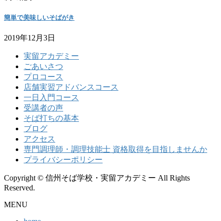
簡単で美味しいそばがき
2019年12月3日
実留アカデミー
ごあいさつ
プロコース
店舗実習アドバンスコース
一日入門コース
受講者の声
そば打ちの基本
ブログ
アクセス
専門調理師・調理技能士 資格取得を目指しませんか
プライバシーポリシー
Copyright © 信州そば学校・実留アカデミー All Rights
Reserved.
MENU