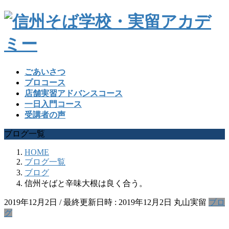
ごあいさつ
プロコース
店舗実習アドバンスコース
一日入門コース
受講者の声
ブログ一覧
HOME
ブログ一覧
ブログ
信州そばと辛味大根は良く合う。
2019年12月2日
/ 最終更新日時 :
2019年12月2日
丸山実留
ブロ
グ