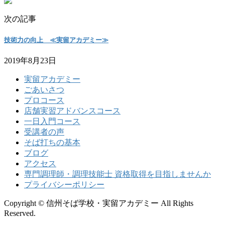
次の記事
技術力の向上 ≪実留アカデミー≫
2019年8月23日
実留アカデミー
ごあいさつ
プロコース
店舗実習アドバンスコース
一日入門コース
受講者の声
そば打ちの基本
ブログ
アクセス
専門調理師・調理技能士 資格取得を目指しませんか
プライバシーポリシー
Copyright © 信州そば学校・実留アカデミー All Rights
Reserved.