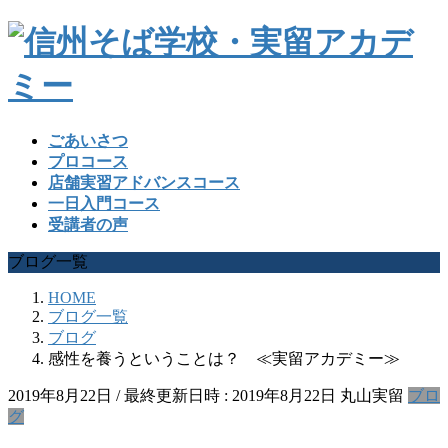
ごあいさつ
プロコース
店舗実習アドバンスコース
一日入門コース
受講者の声
ブログ一覧
HOME
ブログ一覧
ブログ
感性を養うということは？ ≪実留アカデミー≫
2019年8月22日
/ 最終更新日時 :
2019年8月22日
丸山実留
ブロ
グ