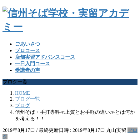
ごあいさつ
プロコース
店舗実習アドバンスコース
一日入門コース
受講者の声
ブログ一覧
HOME
ブログ一覧
ブログ
信州そば・手打専科≪上質とお手軽の違い≫とは何か
を考える！！
2019年8月17日
/ 最終更新日時 :
2019年8月17日
丸山実留
ブロ
グ