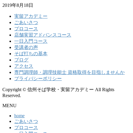
2019年8月18日
実留アカデミー
ごあいさつ
プロコース
店舗実習アドバンスコース
一日入門コース
受講者の声
そば打ちの基本
ブログ
アクセス
専門調理師・調理技能士 資格取得を目指しませんか
プライバシーポリシー
Copyright © 信州そば学校・実留アカデミー All Rights
Reserved.
MENU
home
ごあいさつ
プロコース