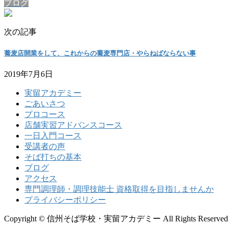
ブログ
次の記事
蕎麦店開業をして、これからの蕎麦専門店・やらねばならない事
2019年7月6日
実留アカデミー
ごあいさつ
プロコース
店舗実習アドバンスコース
一日入門コース
受講者の声
そば打ちの基本
ブログ
アクセス
専門調理師・調理技能士 資格取得を目指しませんか
プライバシーポリシー
Copyright © 信州そば学校・実留アカデミー All Rights Reserved