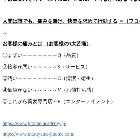
人間は誰でも、痛みを避け、快楽を求めて行動する
＝（フロ
⇓
お客様の痛みとは
（お客様の
5
大苦痛）
①まずい～～～～～～～Q（品質）
②接客が悪い～～～～～S（サービス）
③汚い～～～～～～～～C（清潔・衛生）
④価値がない～～～～～V（お値打ち感）
⑤これから蕎麦専門店～E（エンターテイメント）
https://www.jittome-academy.jp/
https://www.maruyama-jittome.com/