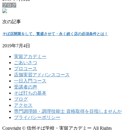
ブログ
次の記事
そば店開業をして、繁盛させて・永く続く店の必須条件とは！
2019年7月4日
実留アカデミー
ごあいさつ
プロコース
店舗実習アドバンスコース
一日入門コース
受講者の声
そば打ちの基本
ブログ
アクセス
専門調理師・調理技能士 資格取得を目指しませんか
プライバシーポリシー
Copyright © 信州そば学校・実留アカデミー All Rights