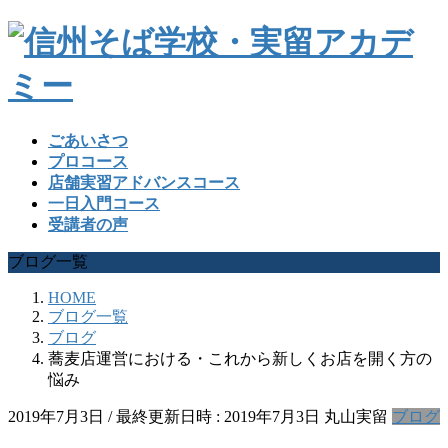
ごあいさつ
プロコース
店舗実習アドバンスコース
一日入門コース
受講者の声
ブログ一覧
HOME
ブログ一覧
ブログ
蕎麦店運営における・これから新しくお店を開く方の
悩み
2019年7月3日
/ 最終更新日時 :
2019年7月3日
丸山実留
ブログ