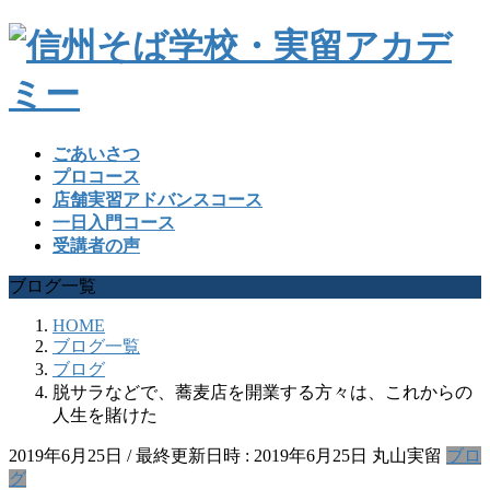
ごあいさつ
プロコース
店舗実習アドバンスコース
一日入門コース
受講者の声
ブログ一覧
HOME
ブログ一覧
ブログ
脱サラなどで、蕎麦店を開業する方々は、これからの
人生を賭けた
2019年6月25日
/ 最終更新日時 :
2019年6月25日
丸山実留
ブロ
グ