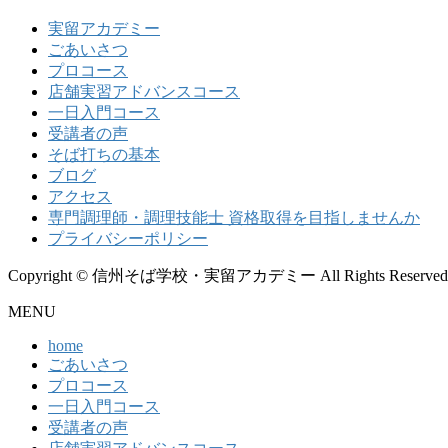
実留アカデミー
ごあいさつ
プロコース
店舗実習アドバンスコース
一日入門コース
受講者の声
そば打ちの基本
ブログ
アクセス
専門調理師・調理技能士 資格取得を目指しませんか
プライバシーポリシー
Copyright © 信州そば学校・実留アカデミー All Rights Reserved
MENU
home
ごあいさつ
プロコース
一日入門コース
受講者の声