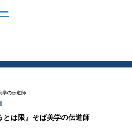
美学の伝道師
グ
がるとは限』そば美学の伝道師