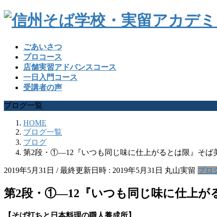
ごあいさつ
プロコース
店舗実習アドバンスコース
一日入門コース
受講者の声
ブログ一覧
HOME
ブログ一覧
ブログ
第2段・①―12『いつも同じ味に仕上がるとは限』そば
2019年5月31日
/ 最終更新日時 :
2019年5月31日
丸山実留
ブロ
第2段・①―12『いつも同じ味に仕上
【そば打ちと日本料理の職人養成所】