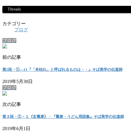
Threads
カテゴリー
ブログ
ブログ
前の記事
第2段・①―11『「本枯れ」と呼ばれるものは・・』そば美学の伝道師
2019年5月30日
ブログ
次の記事
第３段・①－１《玄蕎麦》・『蕎麦・うどん用語集』そば美学の伝道師
2019年6月1日