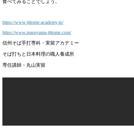
食べてみることでしょう。
https://www.jittome-academy.jp/
https://www.maruyama-jittome.com/
信州そば手打専科・実留アカデミー
そば打ちと日本料理の職人養成所
専任講師・丸山実留