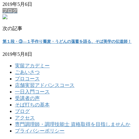
2019年5月6日
ブログ
次の記事
第１段・③―１手作り蕎麦・うどんの薀蓄を語る、そば美学の伝道師！
2019年5月8日
実留アカデミー
ごあいさつ
プロコース
店舗実習アドバンスコース
一日入門コース
受講者の声
そば打ちの基本
ブログ
アクセス
専門調理師・調理技能士 資格取得を目指しませんか
プライバシーポリシー