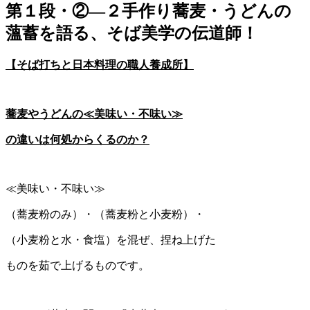
第１段・②―２手作り蕎麦・うどんの
薀蓄を語る、そば美学の伝道師！
【そば打ちと日本料理の職人養成所】
蕎麦やうどんの≪美味い・不味い≫
の違いは何処からくるのか？
≪美味い・不味い≫
（蕎麦粉のみ）・（蕎麦粉と小麦粉）・
（小麦粉と水・食塩）を混ぜ、捏ね上げた
ものを茹で上げるものです。