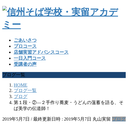
ごあいさつ
プロコース
店舗実習アドバンスコース
一日入門コース
受講者の声
ブログ一覧
HOME
ブログ一覧
ブログ
第１段・②―２手作り蕎麦・うどんの薀蓄を語る、そ
ば美学の伝道師！
2019年5月7日
/ 最終更新日時 :
2019年5月7日
丸山実留
ブログ