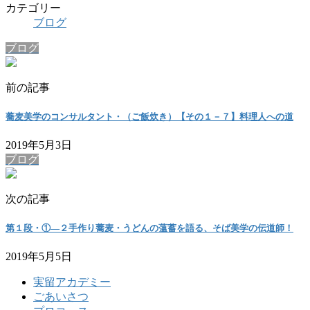
カテゴリー
ブログ
ブログ
前の記事
蕎麦美学のコンサルタント・（ご飯炊き）【その１－７】料理人への道
2019年5月3日
ブログ
次の記事
第１段・①―２手作り蕎麦・うどんの薀蓄を語る、そば美学の伝道師！
2019年5月5日
実留アカデミー
ごあいさつ