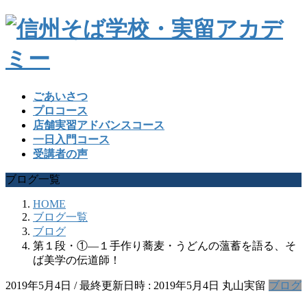
ごあいさつ
プロコース
店舗実習アドバンスコース
一日入門コース
受講者の声
ブログ一覧
HOME
ブログ一覧
ブログ
第１段・①―１手作り蕎麦・うどんの薀蓄を語る、そ
ば美学の伝道師！
2019年5月4日
/ 最終更新日時 :
2019年5月4日
丸山実留
ブログ