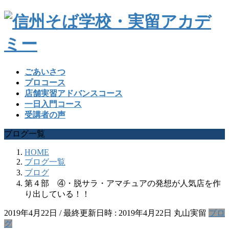
ごあいさつ
プロコース
店舗実習アドバンスコース
一日入門コース
受講者の声
ブログ一覧
HOME
ブログ一覧
ブログ
第４部 ④・脱サラ・アマチュアの発想が人気店を作
り出している！！
2019年4月22日
/ 最終更新日時 :
2019年4月22日
丸山実留
ブロ
グ