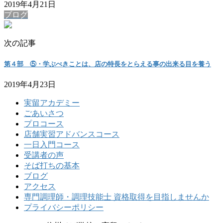
2019年4月21日
ブログ
次の記事
第４部 ⑤・学ぶべきことは、店の特長をとらえる事の出来る目を養う
2019年4月23日
実留アカデミー
ごあいさつ
プロコース
店舗実習アドバンスコース
一日入門コース
受講者の声
そば打ちの基本
ブログ
アクセス
専門調理師・調理技能士 資格取得を目指しませんか
プライバシーポリシー