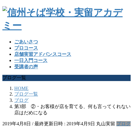
ごあいさつ
プロコース
店舗実習アドバンスコース
一日入門コース
受講者の声
ブログ一覧
HOME
ブログ一覧
ブログ
第3部 ②・お客様が店を育てる、何も言ってくれない
店はだめになる
2019年4月8日
/ 最終更新日時 :
2019年4月9日
丸山実留
ブログ