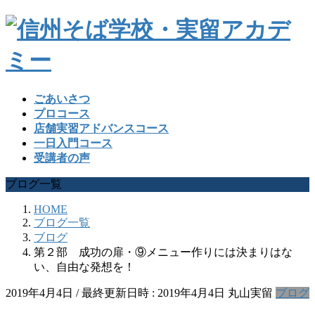
ごあいさつ
プロコース
店舗実習アドバンスコース
一日入門コース
受講者の声
ブログ一覧
HOME
ブログ一覧
ブログ
第２部 成功の扉・⑨メニュー作りには決まりはな
い、自由な発想を！
2019年4月4日
/ 最終更新日時 :
2019年4月4日
丸山実留
ブログ