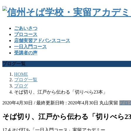
ごあいさつ
プロコース
店舗実習アドバンスコース
一日入門コース
受講者の声
ブログ一覧
HOME
ブログ一覧
ブログ
そば切り、江戸から伝わる「切りべら23本」
2020年4月30日
/ 最終更新日時 :
2020年4月30日
丸山実留
ブロ
そば切り、江戸から伝わる「切りべら2
17４そば打ち「一日入門コース」実留アカデミー