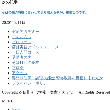
次の記事
そばの麺の特徴に合わせて切り揃える事が、重要なのです。
2020年5月1日
実留アカデミー
ごあいさつ
プロコース
店舗実習アドバンスコース
一日入門コース
受講者の声
そば打ちの基本
ブログ
アクセス
専門調理師・調理技能士 資格取得を目指しませんか
プライバシーポリシー
Copyright © 信州そば学校・実留アカデミー All Rights Reserved
MENU
home