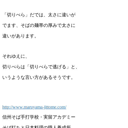
「切りべら」だでは、太さに違いが
でます、そばの麺帯の厚みで太さに
違いがあります。
それゆえに、
切りべらは「切りべらで逃げる」と、
いうような言い方があるそうです。
http://www.maruyama-jittome.com/
信州そば手打学校・実留アカデミー
そば打ちと日本料理の職人養成所