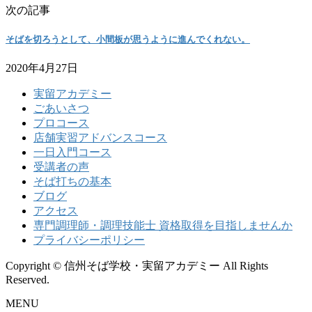
次の記事
そばを切ろうとして、小間板が思うように進んでくれない。
2020年4月27日
実留アカデミー
ごあいさつ
プロコース
店舗実習アドバンスコース
一日入門コース
受講者の声
そば打ちの基本
ブログ
アクセス
専門調理師・調理技能士 資格取得を目指しませんか
プライバシーポリシー
Copyright © 信州そば学校・実留アカデミー All Rights
Reserved.
MENU