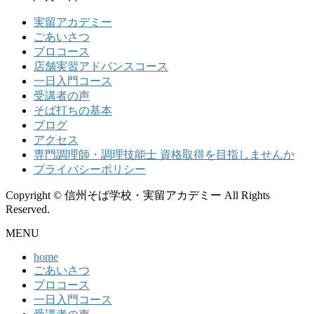
実留アカデミー
ごあいさつ
プロコース
店舗実習アドバンスコース
一日入門コース
受講者の声
そば打ちの基本
ブログ
アクセス
専門調理師・調理技能士 資格取得を目指しませんか
プライバシーポリシー
Copyright © 信州そば学校・実留アカデミー All Rights
Reserved.
MENU
home
ごあいさつ
プロコース
一日入門コース