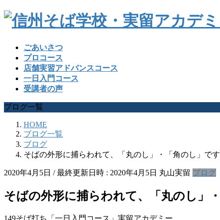
ごあいさつ
プロコース
店舗実習アドバンスコース
一日入門コース
受講者の声
ブログ一覧
HOME
ブログ一覧
ブログ
そばの外形に捕らわれて、「丸のし」・「角のし」です
2020年4月5日
/ 最終更新日時 :
2020年4月5日
丸山実留
ブログ
そばの外形に捕らわれて、「丸のし」
149そば打ち「一日入門コース」実留アカデミー