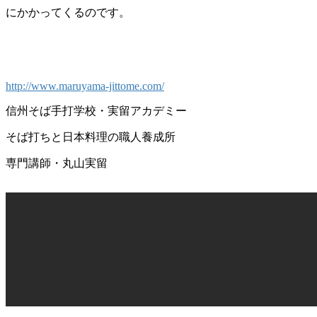
にかかってくるのです。
http://www.maruyama-jittome.com/
信州そば手打学校・実留アカデミー
そば打ちと日本料理の職人養成所
専門講師・丸山実留