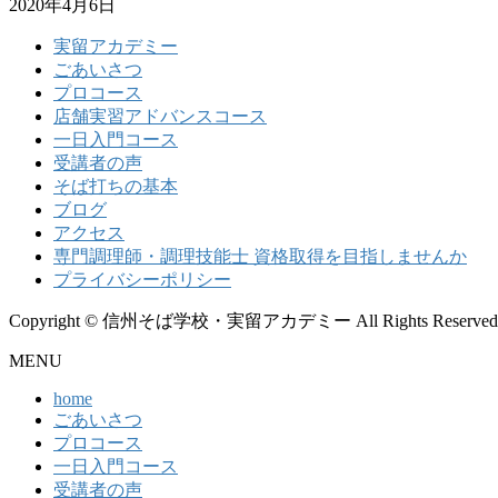
2020年4月6日
実留アカデミー
ごあいさつ
プロコース
店舗実習アドバンスコース
一日入門コース
受講者の声
そば打ちの基本
ブログ
アクセス
専門調理師・調理技能士 資格取得を目指しませんか
プライバシーポリシー
Copyright © 信州そば学校・実留アカデミー All Rights Reserved
MENU
home
ごあいさつ
プロコース
一日入門コース
受講者の声