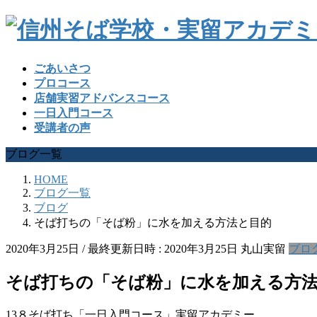
ごあいさつ
プロコース
店舗実習アドバンスコース
一日入門コース
受講者の声
ブログ一覧
HOME
ブログ一覧
ブログ
そば打ちの「そば粉」に水を加える方法と目的
2020年3月25日
/ 最終更新日時 :
2020年3月25日
丸山実留
ブロ
そば打ちの「そば粉」に水を加える方
13８そば打ち「一日入門コース」実留アカデミー