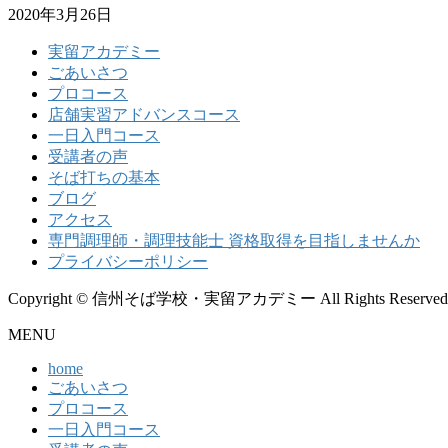
2020年3月26日
実留アカデミー
ごあいさつ
プロコース
店舗実習アドバンスコース
一日入門コース
受講者の声
そば打ちの基本
ブログ
アクセス
専門調理師・調理技能士 資格取得を目指しませんか
プライバシーポリシー
Copyright © 信州そば学校・実留アカデミー All Rights Reserved
MENU
home
ごあいさつ
プロコース
一日入門コース