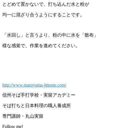
とどめて置かないで、打ち込んだ水と粉が
均一に混ざり合うようにすることです。
「水回し」と言うより、粉の中に水を「散布」
様な感覚で、作業を進めてください。
http://www.maruyama-jittome.com/
信州そば手打学校・実留アカデミー
そば打ちと日本料理の職人養成所
専門講師・丸山実留
Follow me!