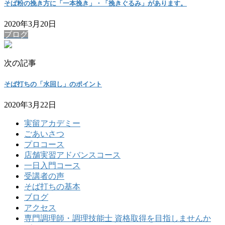
そば粉の挽き方に「一本挽き」・「挽きぐるみ」があります。
2020年3月20日
ブログ
次の記事
そば打ちの「水回し」のポイント
2020年3月22日
実留アカデミー
ごあいさつ
プロコース
店舗実習アドバンスコース
一日入門コース
受講者の声
そば打ちの基本
ブログ
アクセス
専門調理師・調理技能士 資格取得を目指しませんか