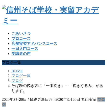
ごあいさつ
プロコース
店舗実習アドバンスコース
一日入門コース
受講者の声
ブログ一覧
HOME
ブログ一覧
ブログ
そば粉の挽き方に「一本挽き」・「挽きぐるみ」があ
ります。
2020年3月20日
/ 最終更新日時 :
2020年3月20日
丸山実留
ブロ
グ