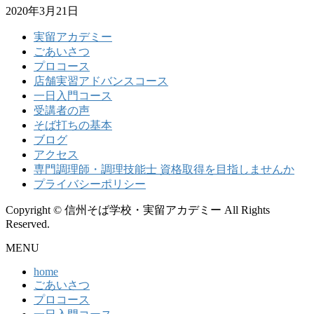
2020年3月21日
実留アカデミー
ごあいさつ
プロコース
店舗実習アドバンスコース
一日入門コース
受講者の声
そば打ちの基本
ブログ
アクセス
専門調理師・調理技能士 資格取得を目指しませんか
プライバシーポリシー
Copyright © 信州そば学校・実留アカデミー All Rights
Reserved.
MENU
home
ごあいさつ
プロコース