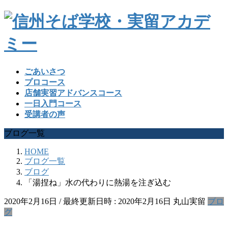
ごあいさつ
プロコース
店舗実習アドバンスコース
一日入門コース
受講者の声
ブログ一覧
HOME
ブログ一覧
ブログ
「湯捏ね」水の代わりに熱湯を注ぎ込む
2020年2月16日
/ 最終更新日時 :
2020年2月16日
丸山実留
ブロ
グ