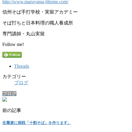
http://www.maruyama-jittome.com/
信州そば手打学校・実留アカデミー
そば打ちと日本料理の職人養成所
専門講師・丸山実留
Follow me!
Threads
カテゴリー
ブログ
ブログ
前の記事
生蕎麦に挑戦「十割そば」を作ります。