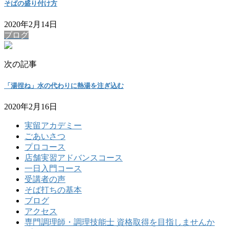
そばの盛り付け方
2020年2月14日
ブログ
次の記事
「湯捏ね」水の代わりに熱湯を注ぎ込む
2020年2月16日
実留アカデミー
ごあいさつ
プロコース
店舗実習アドバンスコース
一日入門コース
受講者の声
そば打ちの基本
ブログ
アクセス
専門調理師・調理技能士 資格取得を目指しませんか