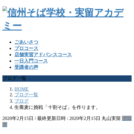
ごあいさつ
プロコース
店舗実習アドバンスコース
一日入門コース
受講者の声
ブログ一覧
HOME
ブログ一覧
ブログ
生蕎麦に挑戦「十割そば」を作ります。
2020年2月15日
/ 最終更新日時 :
2020年2月15日
丸山実留
ブロ
グ