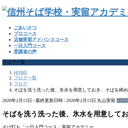
ごあいさつ
プロコース
店舗実習アドバンスコース
一日入門コース
受講者の声
ブログ一覧
HOME
ブログ一覧
ブログ
そばを洗う洗った後、氷水を用意しておき、そばを締め
2020年2月13日
/ 最終更新日時 :
2020年2月13日
丸山実留
ブロ
そばを洗う洗った後、氷水を用意して
そば打ち「一日入門コース」実留アカデミー