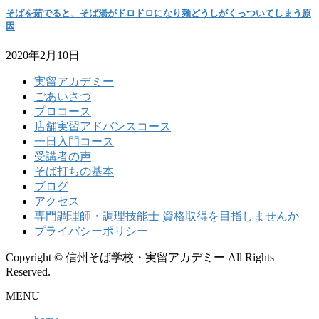
そばを茹でると、そば湯がドロドロになり麺どうしがくっついてしまう原
因
2020年2月10日
実留アカデミー
ごあいさつ
プロコース
店舗実習アドバンスコース
一日入門コース
受講者の声
そば打ちの基本
ブログ
アクセス
専門調理師・調理技能士 資格取得を目指しませんか
プライバシーポリシー
Copyright © 信州そば学校・実留アカデミー All Rights
Reserved.
MENU