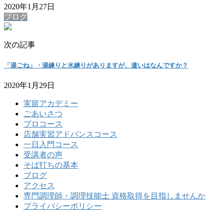
2020年1月27日
ブログ
次の記事
「湯ごね」・湯練りと水練りがありますが、違いはなんですか？
2020年1月29日
実留アカデミー
ごあいさつ
プロコース
店舗実習アドバンスコース
一日入門コース
受講者の声
そば打ちの基本
ブログ
アクセス
専門調理師・調理技能士 資格取得を目指しませんか
プライバシーポリシー