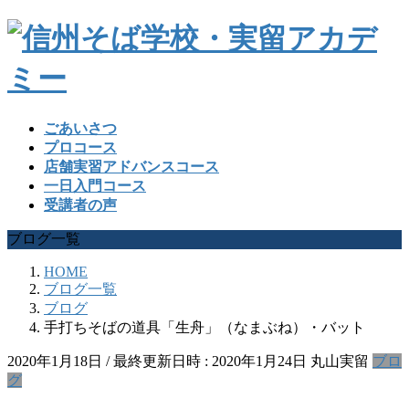
ごあいさつ
プロコース
店舗実習アドバンスコース
一日入門コース
受講者の声
ブログ一覧
HOME
ブログ一覧
ブログ
手打ちそばの道具「生舟」（なまぶね）・バット
2020年1月18日
/ 最終更新日時 :
2020年1月24日
丸山実留
ブロ
グ