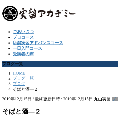
ごあいさつ
プロコース
店舗実習アドバンスコース
一日入門コース
受講者の声
ブログ一覧
HOME
ブログ一覧
ブログ
そばと酒―２
2019年12月15日
/ 最終更新日時 :
2019年12月15日
丸山実留
ブ
そばと酒―２