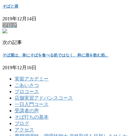
そばと酒
2019年12月14日
ブログ
次の記事
そば屋は、単にそばを食べる処ではなく、粋に酒を飲む処。
2019年12月16日
実留アカデミー
ごあいさつ
プロコース
店舗実習アドバンスコース
一日入門コース
受講者の声
そば打ちの基本
ブログ
アクセス