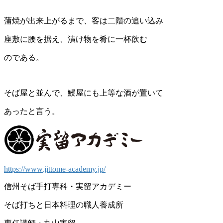
蒲焼が出来上がるまで、客は二階の追い込み
座敷に腰を据え、漬け物を肴に一杯飲む
のである。
そば屋と並んで、鰻屋にも上等な酒が置いて
あったと言う。
https://www.jittome-academy.jp/
信州そば手打専科・実留アカデミー
そば打ちと日本料理の職人養成所