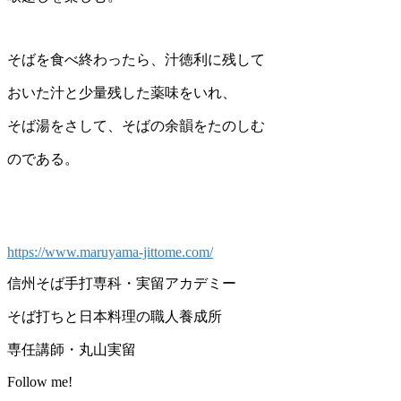
そばを食べ終わったら、汁徳利に残して
おいた汁と少量残した薬味をいれ、
そば湯をさして、そばの余韻をたのしむ
のである。
https://www.maruyama-jittome.com/
信州そば手打専科・実留アカデミー
そば打ちと日本料理の職人養成所
専任講師・丸山実留
Follow me!