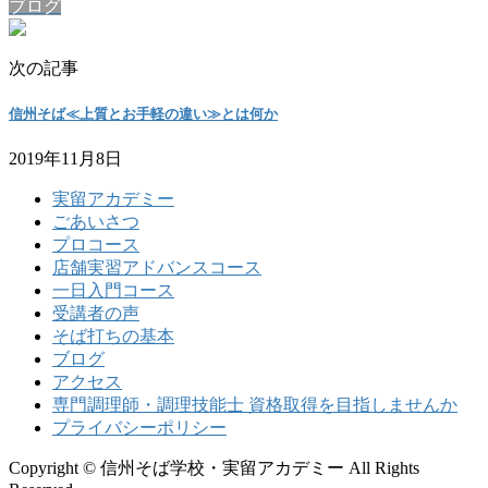
ブログ
次の記事
信州そば≪上質とお手軽の違い≫とは何か
2019年11月8日
実留アカデミー
ごあいさつ
プロコース
店舗実習アドバンスコース
一日入門コース
受講者の声
そば打ちの基本
ブログ
アクセス
専門調理師・調理技能士 資格取得を目指しませんか
プライバシーポリシー
Copyright © 信州そば学校・実留アカデミー All Rights