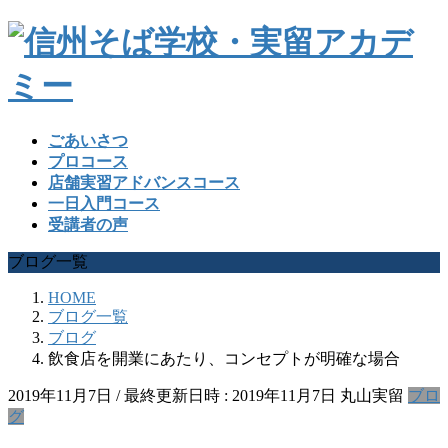
ごあいさつ
プロコース
店舗実習アドバンスコース
一日入門コース
受講者の声
ブログ一覧
HOME
ブログ一覧
ブログ
飲食店を開業にあたり、コンセプトが明確な場合
2019年11月7日
/ 最終更新日時 :
2019年11月7日
丸山実留
ブロ
グ