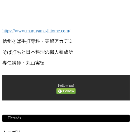
https://www.maruyama-jittome.com/
信州そば手打専科・実留アカデミー
そば打ちと日本料理の職人養成所
専任講師・丸山実留
Follow me!
Threads