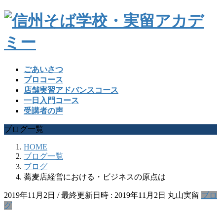
ごあいさつ
プロコース
店舗実習アドバンスコース
一日入門コース
受講者の声
ブログ一覧
HOME
ブログ一覧
ブログ
蕎麦店経営における・ビジネスの原点は
2019年11月2日
/ 最終更新日時 :
2019年11月2日
丸山実留
ブロ
グ