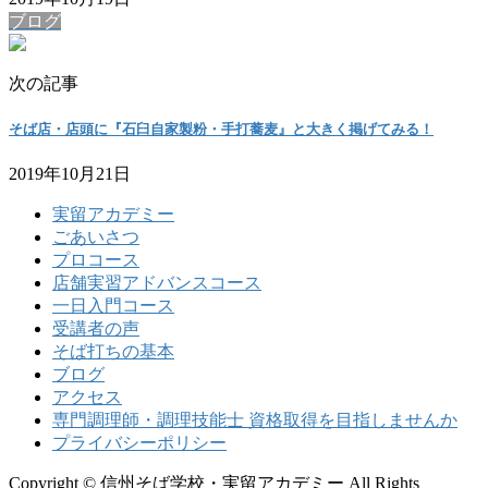
ブログ
次の記事
そば店・店頭に『石臼自家製粉・手打蕎麦』と大きく掲げてみる！
2019年10月21日
実留アカデミー
ごあいさつ
プロコース
店舗実習アドバンスコース
一日入門コース
受講者の声
そば打ちの基本
ブログ
アクセス
専門調理師・調理技能士 資格取得を目指しませんか
プライバシーポリシー
Copyright © 信州そば学校・実留アカデミー All Rights