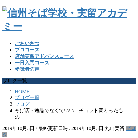
ごあいさつ
プロコース
店舗実習アドバンスコース
一日入門コース
受講者の声
ブログ一覧
HOME
ブログ一覧
ブログ
そば店・逸品でなくていい、チョット変わったも
の！！
2019年10月3日
/ 最終更新日時 :
2019年10月3日
丸山実留
ブロ
グ