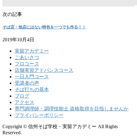
次の記事
そば店・他店にはない特色を一つでも作る！！
2019年10月4日
実留アカデミー
ごあいさつ
プロコース
店舗実習アドバンスコース
一日入門コース
受講者の声
そば打ちの基本
ブログ
アクセス
専門調理師・調理技能士 資格取得を目指しませんか
プライバシーポリシー
Copyright © 信州そば学校・実留アカデミー All Rights
Reserved.