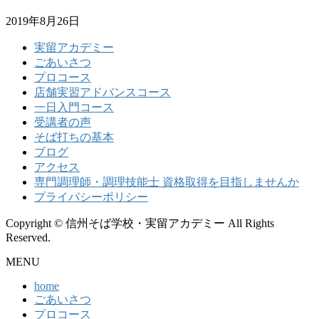
2019年8月26日
実留アカデミー
ごあいさつ
プロコース
店舗実習アドバンスコース
一日入門コース
受講者の声
そば打ちの基本
ブログ
アクセス
専門調理師・調理技能士 資格取得を目指しませんか
プライバシーポリシー
Copyright © 信州そば学校・実留アカデミー All Rights
Reserved.
MENU
home
ごあいさつ
プロコース