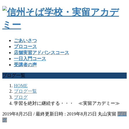
ごあいさつ
プロコース
店舗実習アドバンスコース
一日入門コース
受講者の声
ブログ一覧
HOME
ブログ一覧
ブログ
学習を絶対に継続する・・・ ≪実留アカデミー≫
2019年8月25日
/ 最終更新日時 :
2019年8月25日
丸山実留
ブロ
グ