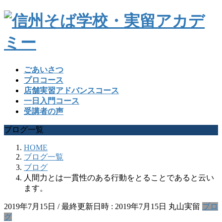
ごあいさつ
プロコース
店舗実習アドバンスコース
一日入門コース
受講者の声
ブログ一覧
HOME
ブログ一覧
ブログ
人間力とは一貫性のある行動をとることであると云い
ます。
2019年7月15日
/ 最終更新日時 :
2019年7月15日
丸山実留
ブロ
グ