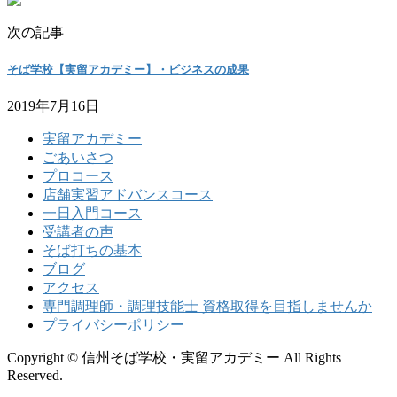
次の記事
そば学校【実留アカデミー】・ビジネスの成果
2019年7月16日
実留アカデミー
ごあいさつ
プロコース
店舗実習アドバンスコース
一日入門コース
受講者の声
そば打ちの基本
ブログ
アクセス
専門調理師・調理技能士 資格取得を目指しませんか
プライバシーポリシー
Copyright © 信州そば学校・実留アカデミー All Rights
Reserved.